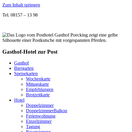
Zum Inhalt springen
Tel. 08157 – 13 98
Email
Gasthof-Hotel zur Post
Gasthof
Biergarten
Speisekarten
Wochenkarte
Mittagskarte
Empfehlungen
Brotzeitkarte
Hotel
Doppelzimmer
DoppelzimmerBalkon
Ferienwohnung
Einzelzimmer
Tagung
Reservierung